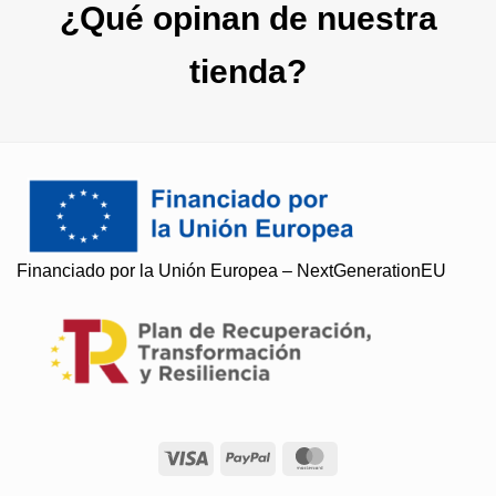
¿Qué opinan de nuestra
tienda?
Soy Paqui, ¿Te ayudo?
Financiado por la Unión Europea – NextGenerationEU
Resuelvo todas tus preguntas