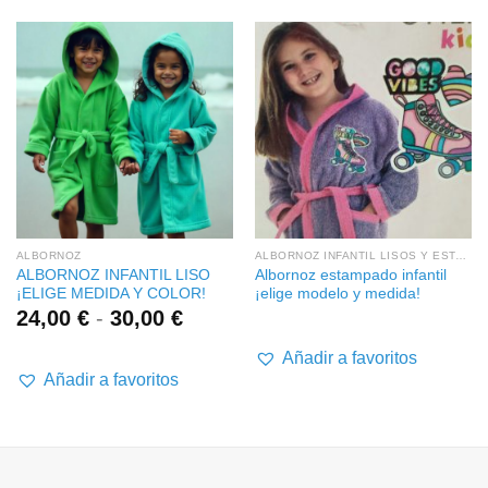
ALBORNOZ
ALBORNOZ INFANTIL LISOS Y ESTAMPADOS
ALBORNOZ INFANTIL LISO
Albornoz estampado infantil
¡ELIGE MEDIDA Y COLOR!
¡elige modelo y medida!
Rango
24,00
€
-
30,00
€
de
precios:
Añadir a favoritos
desde
Añadir a favoritos
24,00 €
hasta
30,00 €