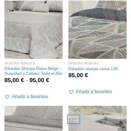
OFERTAS REBAJAS
OFERTAS REBAJAS
Edredón Sherpa Oslan Beige –
Edredón sherpa cama 135
Suavidad y Calidez Todo el Año
85,00
€
Rango
85,00
€
-
95,00
€
de
precios:
Añadir a favoritos
desde
Añadir a favoritos
85,00 €
hasta
95,00 €