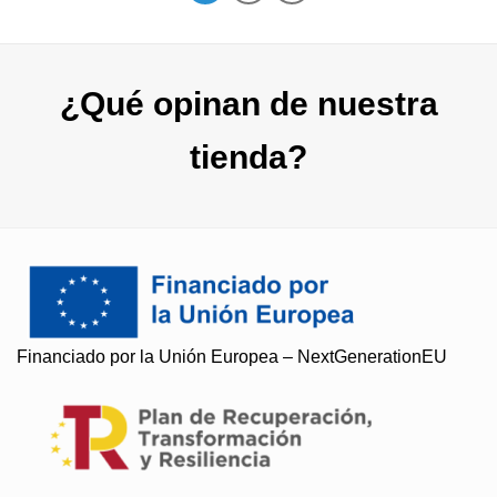
¿Qué opinan de nuestra
tienda?
Soy Paqui, ¿Te ayudo?
Financiado por la Unión Europea – NextGenerationEU
Resuelvo todas tus preguntas