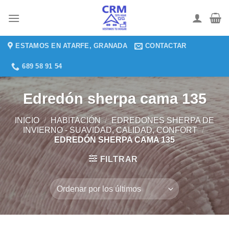
Saltar
al
contenido
ESTAMOS EN ATARFE, GRANADA
CONTACTAR
689 58 91 54
Edredón sherpa cama 135
INICIO
/
HABITACIÓN
/
EDREDONES SHERPA DE
INVIERNO - SUAVIDAD, CALIDAD, CONFORT
/
EDREDÓN SHERPA CAMA 135
FILTRAR