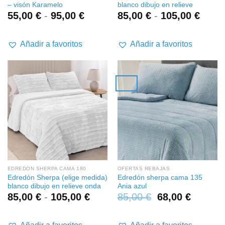
– visón Karamelo
blanco dibujo en relieve
Rango
Rang
55,00
€
-
95,00
€
85,00
€
-
105,00
€
de
de
precios:
preci
desde
desd
Añadir a favoritos
Añadir a favoritos
55,00 €
85,00
hasta
hasta
95,00 €
105,0
EDREDÓN SHERPA CAMA 180
OFERTAS REBAJAS
Edredón Sherpa (elige medida)
Edredón sherpa cama 135
blanco dibujo en relieve onda
Ania azul
Rango
85,00
€
-
105,00
€
85,00
€
68,00
€
de
precios: