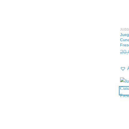
+
JUEG
Jueg
Cuna
Fres
20