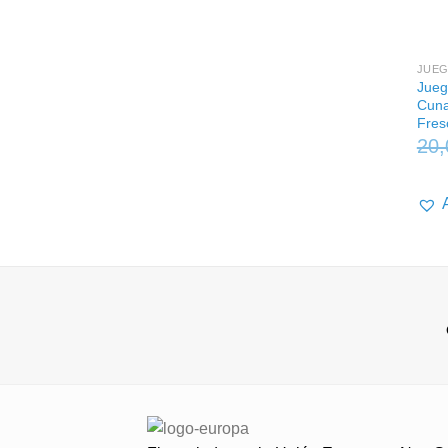
+
JUEG
Jueg
Cuna
Fres
20