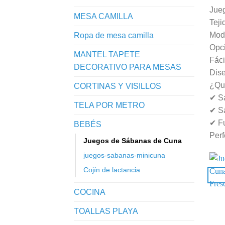
Jueg
MESA CAMILLA
Teji
Mode
Ropa de mesa camilla
Opc
MANTEL TAPETE
Fáci
DECORATIVO PARA MESAS
Dise
¿Qu
CORTINAS Y VISILLOS
✔ S
TELA POR METRO
✔ S
✔ F
BEBÉS
Perf
Juegos de Sábanas de Cuna
juegos-sabanas-minicuna
Cojín de lactancia
COCINA
TOALLAS PLAYA