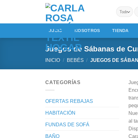
Saltar
Seleccionar
B
al
categoría
po
contenido
de
productos
INICIO
NOSOTROS
TIENDA
Juegos de Sábanas de Cu
INICIO
/
BEBÉS
/
JUEGOS DE SÁBAN
CATEGORÍAS
Jue
Encu
tran
OFERTAS REBAJAS
peq
HABITACIÓN
Nues
al t
FUNDAS DE SOFÁ
Disp
BAÑO
Cara