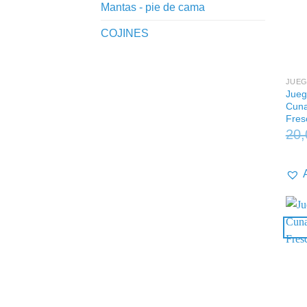
Mantas - pie de cama
COJINES
+
JUEG
Jueg
Cuna
Fres
20