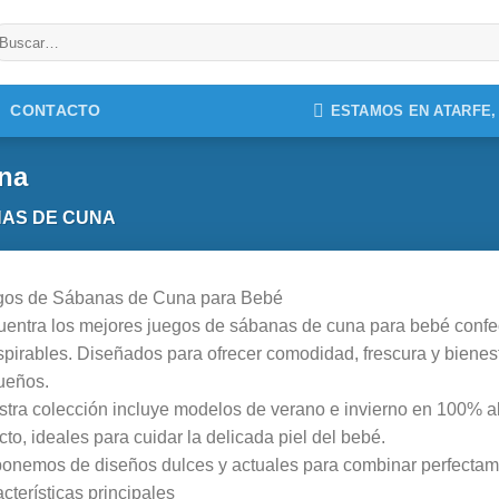
uscar
r:
CONTACTO
ESTAMOS EN ATARFE
na
AS DE CUNA
gos de Sábanas de Cuna para Bebé
entra los mejores juegos de sábanas de cuna para bebé confe
spirables. Diseñados para ofrecer comodidad, frescura y bienes
ueños.
tra colección incluye modelos de verano e invierno en 100% alg
acto, ideales para cuidar la delicada piel del bebé.
onemos de diseños dulces y actuales para combinar perfectamen
cterísticas principales