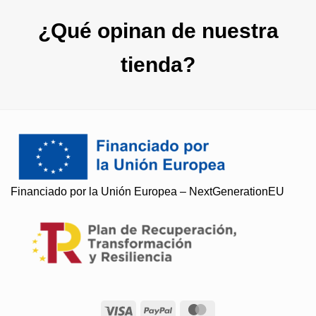
¿Qué opinan de nuestra
tienda?
Soy Paqui, ¿Te ayudo?
Financiado por la Unión Europea – NextGenerationEU
Resuelvo todas tus preguntas