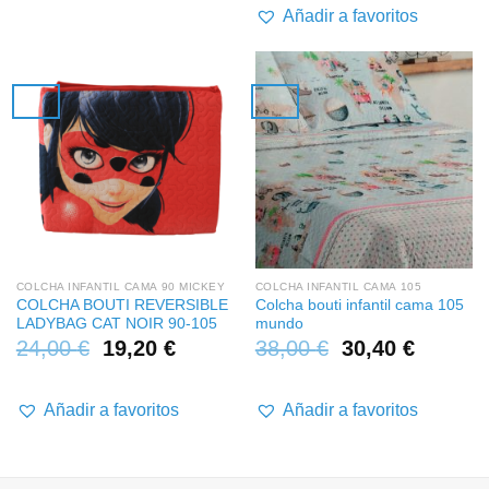
desd
Añadir a favoritos
65,00
hasta
105,0
COLCHA INFANTIL CAMA 90 MICKEY
COLCHA INFANTIL CAMA 105
COLCHA BOUTI REVERSIBLE
Colcha bouti infantil cama 105
LADYBAG CAT NOIR 90-105
mundo
24,00
€
19,20
€
38,00
€
30,40
€
Añadir a favoritos
Añadir a favoritos