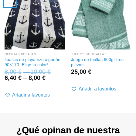
OFERTAS REBAJAS
JUEGOS DE TOALLAS
Toallas de playa rizo algodón
Juego de toallas 600gr tres
90×170 ¡Elige tu color!
piezas
8,00
€
–
10,00
€
25,00
€
6,40
€
–
8,00
€
Añadir a favoritos
Añadir a favoritos
¿Qué opinan de nuestra