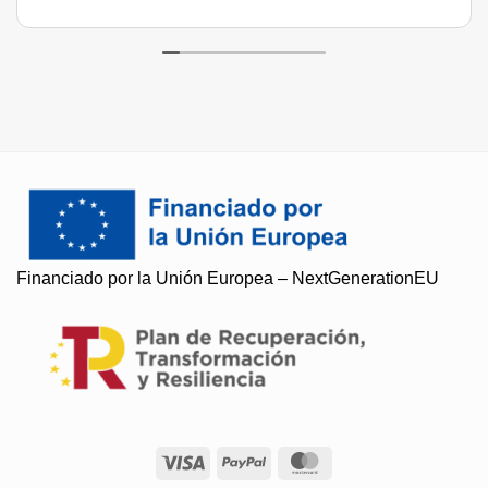
Soy Paqui, ¿Te ayudo?
Financiado por la Unión Europea – NextGenerationEU
Resuelvo todas tus preguntas