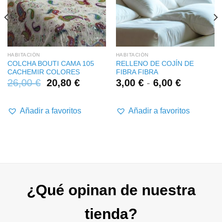
HABITACIÓN
HABITACIÓN
COLCHA BOUTI CAMA 105
RELLENO DE COJÍN DE
CACHEMIR COLORES
FIBRA FIBRA
Rango
26,00
€
20,80
€
3,00
€
-
6,00
€
de
precios:
desde
Añadir a favoritos
Añadir a favoritos
3,00 €
hasta
6,00 €
¿Qué opinan de nuestra
tienda?