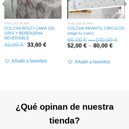
TOALLAS PLAYA
TOALLAS PLAYA
COLCHA BOUTI CAMA 150
COLCHA INFANTIL CÍRCULOS
GRIS Y BERENJENA
(elige tu color)
REVERSIBLE
65,00
€
–
100,00
€
42,00
€
33,60
€
52,00
€
–
80,00
€
Añadir a favoritos
Añadir a favoritos
¿Qué opinan de nuestra
tienda?