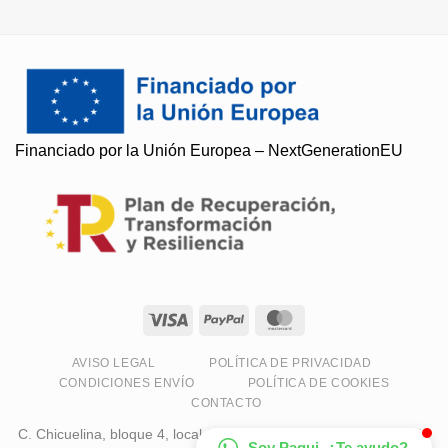
Soy Paqui, ¿Te ayudo?
Financiado por la Unión Europea – NextGenerationEU
Resuelvo todas tus preguntas
AVISO LEGAL
POLÍTICA DE PRIVACIDAD
CONDICIONES ENVÍO
POLÍTICA DE COOKIES
CONTACTO
C. Chicuelina, bloque 4, local 11, 18230 Atarfe, Granada, España
Soy Paqui, ¿Te ayudo?