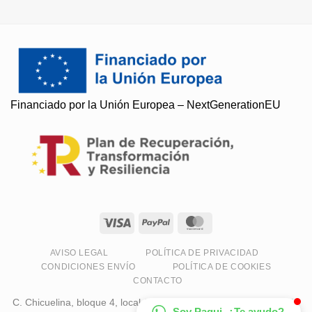
Soy Paqui, ¿Te ayudo?
Financiado por la Unión Europea – NextGenerationEU
Resuelvo todas tus preguntas
AVISO LEGAL
POLÍTICA DE PRIVACIDAD
CONDICIONES ENVÍO
POLÍTICA DE COOKIES
CONTACTO
C. Chicuelina, bloque 4, local 11, 18230 Atarfe, Granada, España
Soy Paqui, ¿Te ayudo?