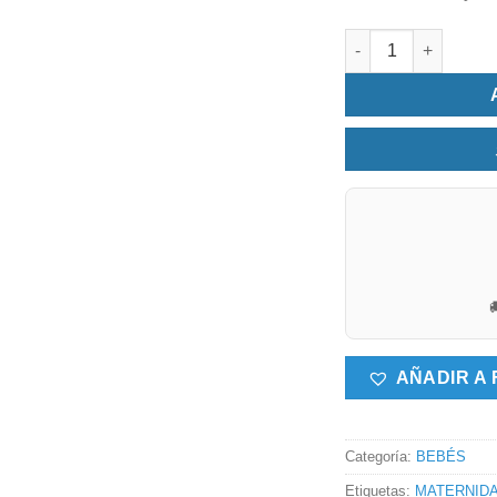
Cesta multiusos ca

AÑADIR A 
Categoría:
BEBÉS
Etiquetas:
MATERNID