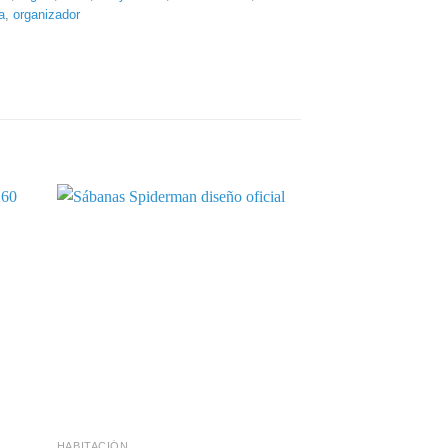
a
,
organizador
+
+
HABITACIÓN
COLCHA CAMA 105