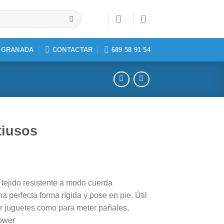
, GRANADA
CONTACTAR
689 58 91 54
tiusos
 tejido resistente a modo cuerda
a perfecta forma rígida y pose en pie. Útil
ar juguetes como para meter pañales,
ower