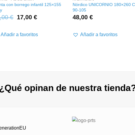
ta con borrego infantil 125×155
Nórdico UNICORNIO 180×260 
py
90-105
,00
€
17,00
€
48,00
€
Añadir a favoritos
Añadir a favoritos
¿Qué opinan de nuestra tienda
GenerationEU