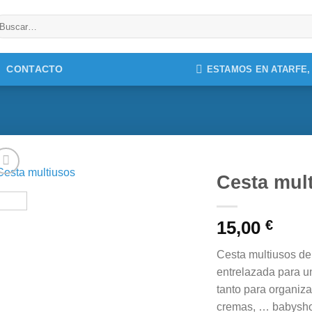
uscar
r:
CONTACTO
ESTAMOS EN ATARFE
Cesta mul
15,00
€
Cesta multiusos de
entrelazada para un
tanto para organiz
cremas, … babysh