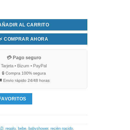
ntidad
AÑADIR AL CARRITO
⚡ COMPRAR AHORA
💳 Pago seguro
Tarjeta • Bizum • PayPal
🔒 Compra 100% segura
 Envío rápido 24/48 horas
FAVORITOS
AD
,
regalo
,
bebe
,
babyshower
,
recién nacido
,