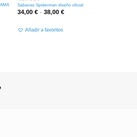
CAMA
Sábanas Spiderman diseño oficial
COLCHA STITCH A
Rango
34,00
€
-
38,00
€
25,00
€
20,0
de
precios:
desde
Añadir a favoritos
Añadir a favor
34,00 €
hasta
38,00 €
?