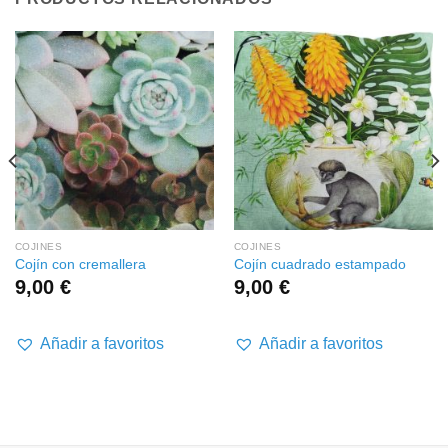
COJINES
COJINES
Cojín con cremallera
Cojín cuadrado estampado
9,00
€
9,00
€
Añadir a favoritos
Añadir a favoritos