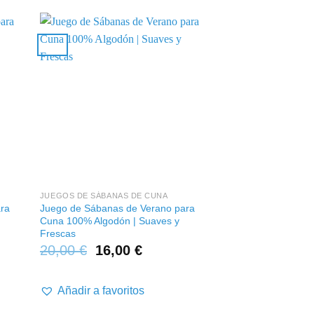
+
+
JUEGOS DE SÁBANAS DE CUNA
JUEGOS DE SÁBANAS
ra
Juego de Sábanas de Verano para
Juego de Sábanas 
Cuna 100% Algodón | Suaves y
Cuna 100% Algodón
Frescas
Frescas
20,00
€
16,00
€
20,00
€
16,0
Añadir a favoritos
Añadir a favor