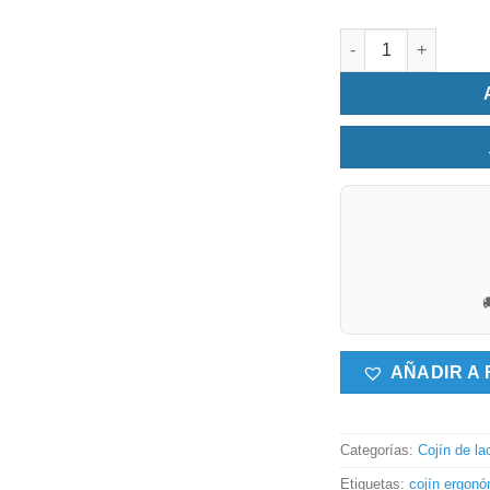
Cojín lactancia cone

AÑADIR A 
Categorías:
Cojín de la
Etiquetas:
cojín ergon