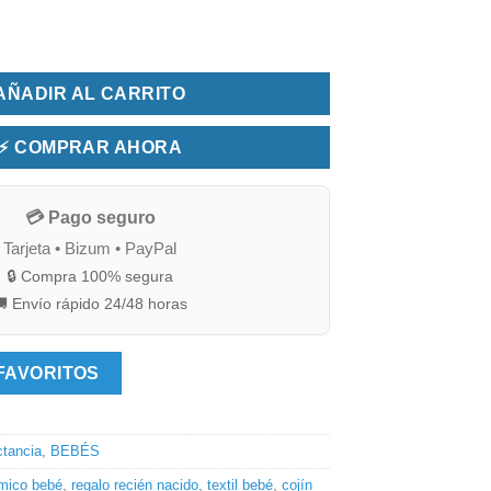
jo gris cantidad
AÑADIR AL CARRITO
⚡ COMPRAR AHORA
💳 Pago seguro
Tarjeta • Bizum • PayPal
🔒 Compra 100% segura
 Envío rápido 24/48 horas
FAVORITOS
ctancia
,
BEBÉS
ómico bebé
,
regalo recién nacido
,
textil bebé
,
cojín