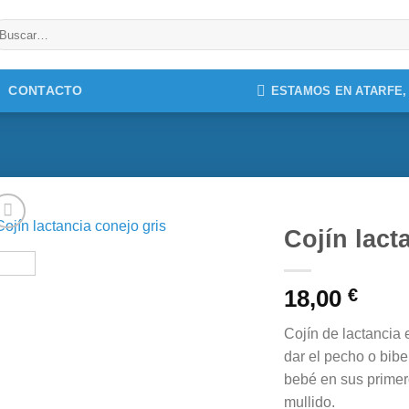
uscar
r:
CONTACTO
ESTAMOS EN ATARFE
Cojín lact
18,00
€
Cojín de lactancia
dar el pecho o bib
bebé en sus primer
mullido.