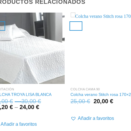
RODUCTOS RELACIONADOS
+
+
ITACIÓN
COLCHA CAMA 90
LCHA TROYA LISA BLANCA
Colcha verano Stitch rosa 170×
,00
€
–
30,00
€
25,00
€
20,00
€
,20
€
–
24,00
€
Añadir a favoritos
Añadir a favoritos