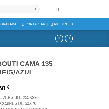
, GRANADA
CONTACTAR
689 58 91 54
OUTI CAMA 135
BEIG/AZUL
,60
€
EVERSIBLE 235X270
COJINES DE 50X70