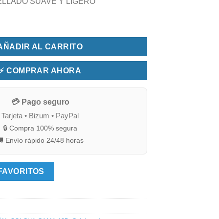
ELLADO SUAVE Y LIGERO
A 135 SOLANO BEIG/AZUL cantidad
AÑADIR AL CARRITO
⚡ COMPRAR AHORA
💳 Pago seguro
Tarjeta • Bizum • PayPal
🔒 Compra 100% segura
 Envío rápido 24/48 horas
FAVORITOS