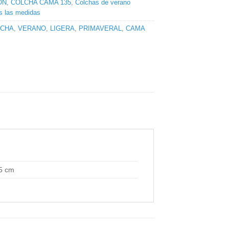
ÓN
,
COLCHA CAMA 135
,
Colchas de verano
as las medidas
LCHA
,
VERANO
,
LIGERA
,
PRIMAVERAL
,
CAMA
15 cm