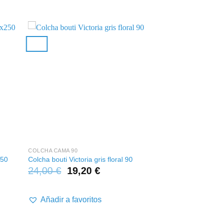
+
+
COLCHA CAMA 90
COLCHA CAMA 90
Colcha bouti Malú r
250
Colcha bouti Victoria gris floral 90
oliva
24,00
€
19,20
€
33,00
€
26,4
Añadir a favoritos
Añadir a favor