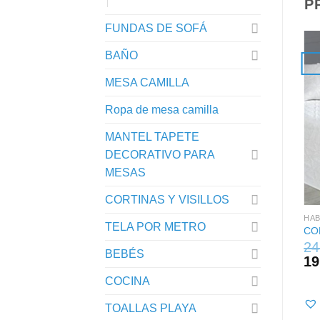
P
FUNDAS DE SOFÁ
BAÑO
MESA CAMILLA
Ropa de mesa camilla
MANTEL TAPETE
DECORATIVO PARA
MESAS
+
CORTINAS Y VISILLOS
HABITACIÓN
HAB
TELA POR METRO
COLCHA BOUTI CAMA 135 BEJAR
ma 90 lisala malva
CO
FLORAL VERDES/AZUL
,20
€
24
BEBÉS
39,00
€
31,20
€
19
COCINA
voritos
Añadir a favoritos
TOALLAS PLAYA