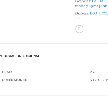
Categorías:
HABITACI
frescas y ligeras | Tod
Etiquetas:
BOUTI
,
CO
135
INFORMACIÓN ADICIONAL
PESO
2 kg
DIMENSIONES
50 × 40 × 