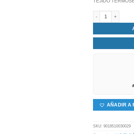
TEJIDO TERMOS
COLCHA BOUTI CAM

AÑADIR A 
SKU:
9018510030029