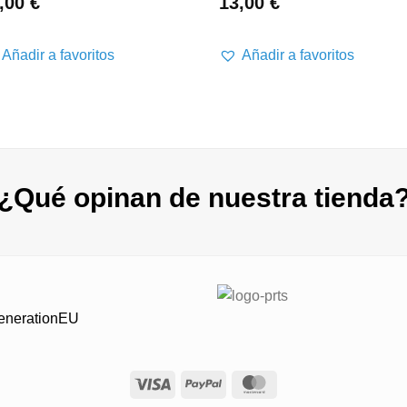
,00
€
13,00
€
Añadir a favoritos
Añadir a favoritos
¿Qué opinan de nuestra tienda
GenerationEU