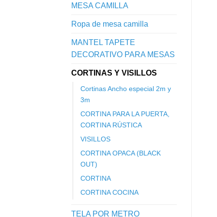
MESA CAMILLA
Ropa de mesa camilla
MANTEL TAPETE
DECORATIVO PARA MESAS
CORTINAS Y VISILLOS
Cortinas Ancho especial 2m y
3m
CORTINA PARA LA PUERTA,
CORTINA RÚSTICA
VISILLOS
CORTINA OPACA (BLACK
OUT)
CORTINA
CORTINA COCINA
TELA POR METRO