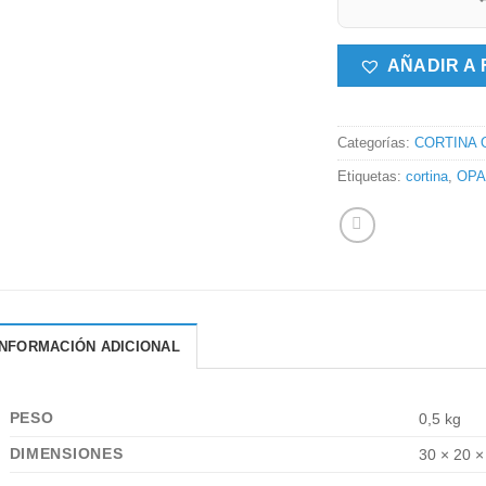
AÑADIR A 
Categorías:
CORTINA 
Etiquetas:
cortina
,
OP
INFORMACIÓN ADICIONAL
PESO
0,5 kg
DIMENSIONES
30 × 20 ×