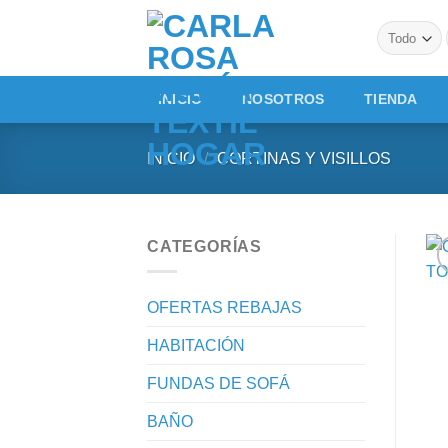
Saltar
Seleccionar
al
categoría
contenido
de
productos
INICIO
NOSOTROS
TIENDA
INICIO
/
CORTINAS Y VISILLOS
CATEGORÍAS
OFERTAS REBAJAS
HABITACIÓN
FUNDAS DE SOFÁ
BAÑO