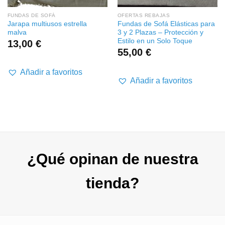
FUNDAS DE SOFÁ
OFERTAS REBAJAS
Jarapa multiusos estrella
Fundas de Sofá Elásticas para
malva
3 y 2 Plazas – Protección y
Estilo en un Solo Toque
o
13,00
€
55,00
€
os:
e
Añadir a favoritos
Añadir a favoritos
 €
 €
¿Qué opinan de nuestra
tienda?