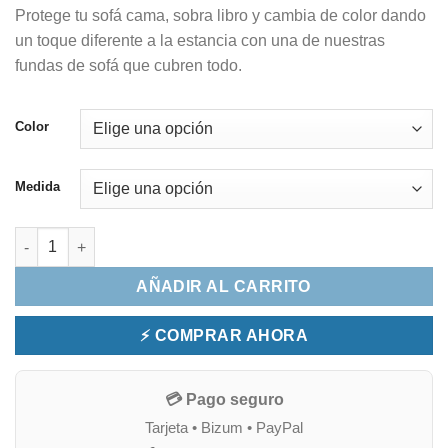
precios:
Protege tu sofá cama, sobra libro y cambia de color dando
desde
un toque diferente a la estancia con una de nuestras
32,00 €
fundas de sofá que cubren todo.
hasta
42,00 €
Color
Medida
FUNDA DE SOFA CAMA CLIC CLAC -LIBRO cantidad
AÑADIR AL CARRITO
⚡ COMPRAR AHORA
💳 Pago seguro
Tarjeta • Bizum • PayPal