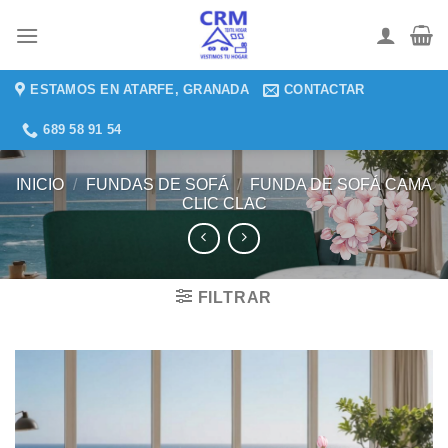
Saltar
al
contenido
ESTAMOS EN ATARFE, GRANADA
CONTACTAR
689 58 91 54
INICIO
/
FUNDAS DE SOFÁ
/
FUNDA DE SOFÁ CAMA
CLIC CLAC
FILTRAR