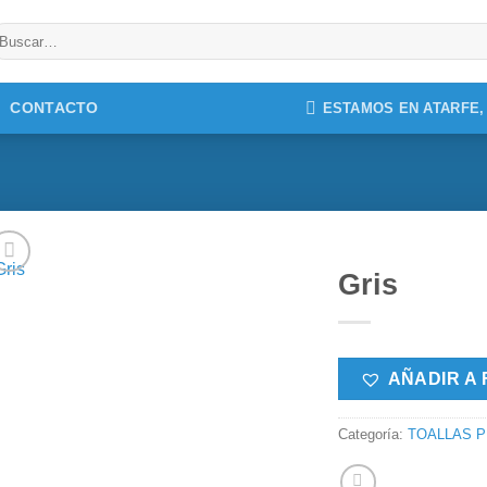
uscar
r:
CONTACTO
ESTAMOS EN ATARFE
Gris
AÑADIR A 
Categoría:
TOALLAS P