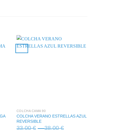
+
+
COLCHA CAMA 90
ALBORNOZ
UGA
COLCHA VERANO ESTRELLAS AZUL
Albornoz mujer y h
REVERSIBLE
28,00
€
-
32,
33,00
€
–
38,00
€