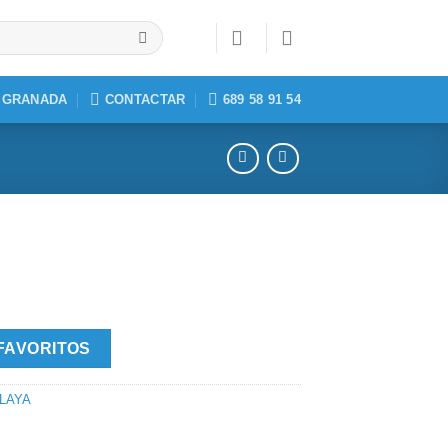
, GRANADA
CONTACTAR
689 58 91 54
FAVORITOS
LAYA