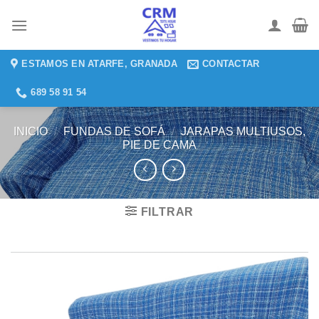
Saltar
al
contenido
ESTAMOS EN ATARFE, GRANADA
CONTACTAR
689 58 91 54
INICIO
/
FUNDAS DE SOFÁ
/
JARAPAS MULTIUSOS,
PIE DE CAMA
FILTRAR