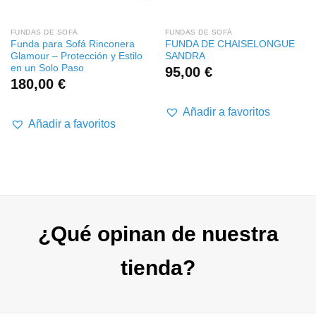
FUNDAS DE SOFÁ
FUNDAS DE SOFÁ
Funda para Sofá Rinconera
FUNDA DE CHAISELONGUE
Glamour – Protección y Estilo
SANDRA
en un Solo Paso
95,00
€
o
180,00
€
os:
Añadir a favoritos
e
Añadir a favoritos
 €
 €
¿Qué opinan de nuestra
tienda?