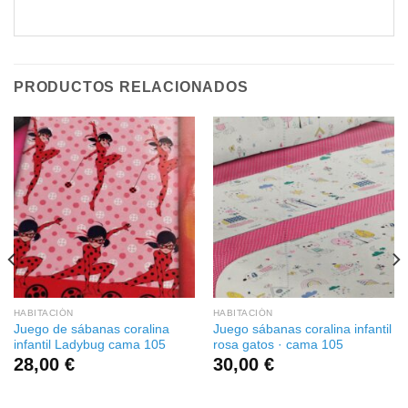
PRODUCTOS RELACIONADOS
HABITACIÓN
HABITACIÓN
Juego de sábanas coralina
Juego sábanas coralina infantil
infantil Ladybug cama 105
rosa gatos · cama 105
28,00
€
30,00
€