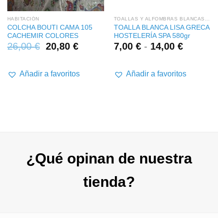
HABITACIÓN
TOALLAS Y ALFOMBRAS BLANCAS HOSTELERÍA
COLCHA BOUTI CAMA 105
TOALLA BLANCA LISA GRECA
CACHEMIR COLORES
HOSTELERÍA SPA 580gr
Rango
26,00
€
20,80
€
7,00
€
-
14,00
€
de
precios:
desde
Añadir a favoritos
Añadir a favoritos
7,00 €
hasta
14,00 €
¿Qué opinan de nuestra
tienda?