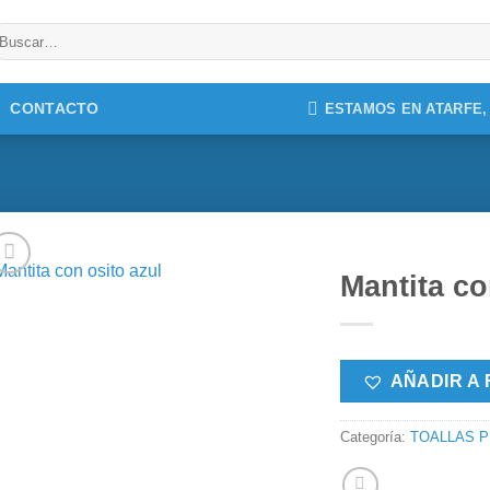
uscar
r:
CONTACTO
ESTAMOS EN ATARFE
Mantita co
AÑADIR A 
Categoría:
TOALLAS P