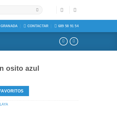
, GRANADA
CONTACTAR
689 58 91 54
n osito azul
FAVORITOS
LAYA