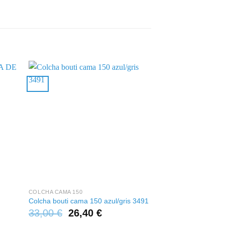
+
+
COLCHA CAMA 150
TELA DE TOLDO POR
TELA DE TOLDO 
Colcha bouti cama 150 azul/gris 3491
TEFLÓN DOBLE A
33,00
€
26,40
€
15,00
€