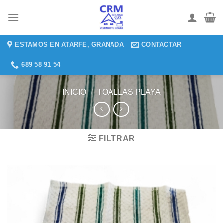
Saltar
al
contenido
ESTAMOS EN ATARFE, GRANADA
CONTACTAR
689 58 91 54
INICIO
/
TOALLAS PLAYA
FILTRAR