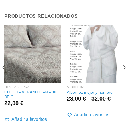
PRODUCTOS RELACIONADOS
TOALLAS PLAYA
ALBORNOZ
COLCHA VERANO CAMA 90
Albornoz mujer y hombre
BEIG
Rango
28,00
€
-
32,00
€
22,00
€
de
precios
desde
Añadir a favoritos
Añadir a favoritos
28,00 
hasta