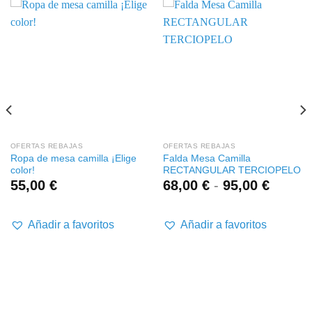
OFERTAS REBAJAS
OFERTAS REBAJAS
Ropa de mesa camilla ¡Elige
Falda Mesa Camilla
color!
RECTANGULAR TERCIOPELO
Rango
55,00
€
68,00
€
-
95,00
€
de
precios
desde
Añadir a favoritos
Añadir a favoritos
68,00 
hasta
95,00 