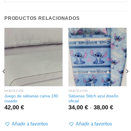
PRODUCTOS RELACIONADOS
HABITACIÓN
HABITACIÓN
Juego de sábanas cama 180
Sábanas Stitch azul diseño
rosado
oficial
Rango
42,00
€
34,00
€
-
38,00
€
de
precios
desde
Añadir a favoritos
Añadir a favoritos
34,00 