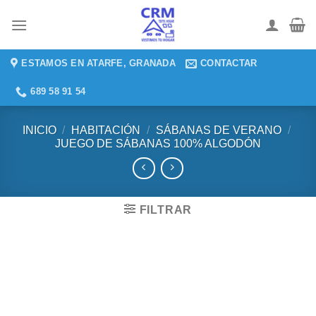
Saltar
al
contenido
ESTAMOS EN ATARFE, GRANADA
CONTACTAR
689 58 91 54
INICIO
/
HABITACIÓN
/
SÁBANAS DE VERANO
/
JUEGO DE SÁBANAS 100% ALGODÓN
FILTRAR