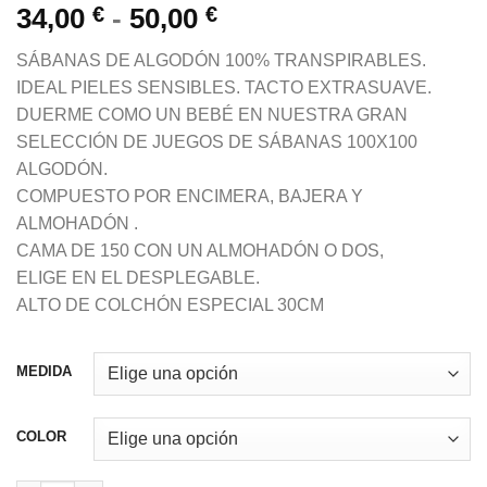
Rango
34,00
€
-
50,00
€
de
SÁBANAS DE ALGODÓN 100% TRANSPIRABLES.
precios:
IDEAL PIELES SENSIBLES. TACTO EXTRASUAVE.
desde
DUERME COMO UN BEBÉ EN NUESTRA GRAN
34,00 €
SELECCIÓN DE JUEGOS DE SÁBANAS 100X100
hasta
ALGODÓN.
50,00 €
COMPUESTO POR ENCIMERA, BAJERA Y
ALMOHADÓN .
CAMA DE 150 CON UN ALMOHADÓN O DOS,
ELIGE EN EL DESPLEGABLE.
ALTO DE COLCHÓN ESPECIAL 30CM
MEDIDA
COLOR