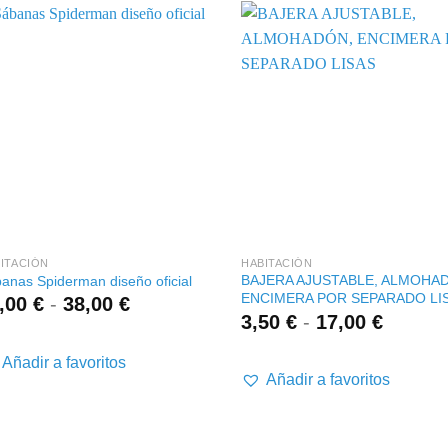
+
+
ITACIÓN
HABITACIÓN
BAJERA AJUSTABLE, ALMOHA
anas Spiderman diseño oficial
ENCIMERA POR SEPARADO LI
Rango
,00
€
-
38,00
€
Rango
3,50
€
-
17,00
€
de
de
precios:
precios
desde
Añadir a favoritos
desde
Añadir a favoritos
34,00 €
3,50 €
hasta
hasta
38,00 €
17,00 