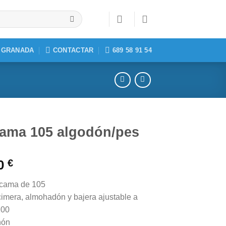
, GRANADA
CONTACTAR
689 58 91 54
ama 105 algodón/pes
60
€
 cama de 105
imera, almohadón y bajera ajustable a
200
hón