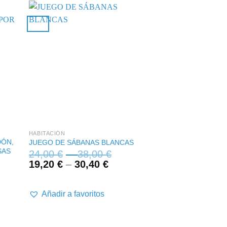
+
+
HABITACIÓN
JUEGO DE SÁBANAS 
DÓN,
JUEGO DE SÁBAN
JUEGO DE SÁBANAS BLANCAS
SAS
ALGODÓN SERENA
24,00
€
–
38,00
€
40,00
€
–
56
19,20
€
–
30,40
€
32,00
€
–
44,
:
Añadir a favoritos
Añadir a favor
€