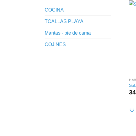
COCINA
TOALLAS PLAYA
Mantas - pie de cama
COJINES
HAB
Sáb
34