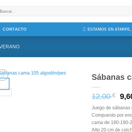
uscar
r:
CONTACTO
ESTAMOS EN ATARFE
 VERANO
Sábanas c
12,00
€
9,
Juego de sábanas
Compuesto por enc
cama de 180-190-
Alto 20 cm de colc