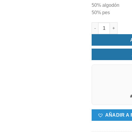
50% algodón
50% pes
Sábanas cama 105 a

AÑADIR A 