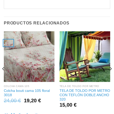
PRODUCTOS RELACIONADOS
COLCHA CAMA 105
TELA DE TOLDO POR METRO
Colcha bouti cama 105 floral
TELA DE TOLDO POR METRO
3018
CON TEFLÓN DOBLE ANCHO
320
24,00
€
19,20
€
15,00
€