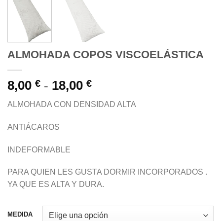
ALMOHADA COPOS VISCOELÁSTICA
Rango
8,00
€
-
18,00
€
de
ALMOHADA CON DENSIDAD ALTA
precios:
desde
ANTIÁCAROS
8,00 €
hasta
INDEFORMABLE
18,00 €
PARA QUIEN LES GUSTA DORMIR INCORPORADOS .
YA QUE ES ALTA Y DURA.
MEDIDA