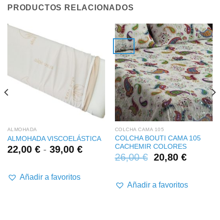
PRODUCTOS RELACIONADOS
ALMOHADA
COLCHA CAMA 105
COLCHA BOUTI CAMA 105
ALMOHADA VISCOELÁSTICA
CACHEMIR COLORES
Rango
22,00
€
-
39,00
€
26,00
€
20,80
€
de
precios:
desde
Añadir a favoritos
Añadir a favoritos
22,00 €
hasta
39,00 €