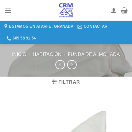
Saltar
al
contenido
ESTAMOS EN ATARFE, GRANADA
CONTACTAR
689 58 91 54
INICIO
/
HABITACIÓN
/
FUNDA DE ALMOHADA
FILTRAR