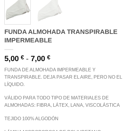
FUNDA ALMOHADA TRANSPIRABLE
IMPERMEABLE
Rango
5,00
€
-
7,00
€
de
FUNDA DE ALMOHADA IMPERMEABLE Y
precios:
TRANSPIRABLE. DEJA PASAR EL AIRE, PERO NO EL
desde
LÍQUIDO.
5,00 €
hasta
VÁLIDO PARA TODO TIPO DE MATERIALES DE
7,00 €
ALMOHADAS: FIBRA, LÁTEX, LANA, VISCOLÁSTICA
TEJIDO 100% ALGODÓN