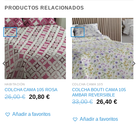
PRODUCTOS RELACIONADOS
HABITACIÓN
COLCHA CAMA 105
COLCHA BOUTI CAMA 105
COLCHA CAMA 105 ROSA
AMBAR REVERSIBLE
26,00
€
20,80
€
33,00
€
26,40
€
Añadir a favoritos
Añadir a favoritos