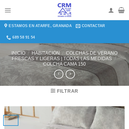
Saltar
al
contenido
ESTAMOS EN ATARFE, GRANADA
CONTACTAR
689 58 91 54
INICIO
/
HABITACIÓN
/
COLCHAS DE VERANO
FRESCAS Y LIGERAS | TODAS LAS MEDIDAS
/
COLCHA CAMA 150
FILTRAR