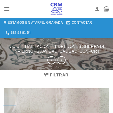
Saltar
al
contenido
ESTAMOS EN ATARFE, GRANADA
CONTACTAR
689 58 91 54
INICIO
/
HABITACIÓN
/
EDREDONES SHERPA DE
INVIERNO - SUAVIDAD, CALIDAD, CONFORT
FILTRAR