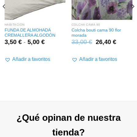
HABITACIÓN
COLCHA CAMA 90
FUNDA DE ALMOHADA
Colcha bouti cama 90 flor
CREMALLERA ALGODÓN
morada
Rango
3,50
€
-
5,00
€
33,00
€
26,40
€
de
precios:
desde
Añadir a favoritos
Añadir a favoritos
3,50 €
hasta
5,00 €
¿Qué opinan de nuestra
tienda?