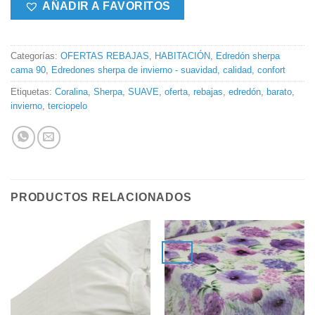
AÑADIR A FAVORITOS
Categorías:
OFERTAS REBAJAS
,
HABITACIÓN
,
Edredón sherpa
cama 90
,
Edredones sherpa de invierno - suavidad, calidad, confort
Etiquetas:
Coralina
,
Sherpa
,
SUAVE
,
oferta
,
rebajas
,
edredón
,
barato
,
invierno
,
terciopelo
PRODUCTOS RELACIONADOS