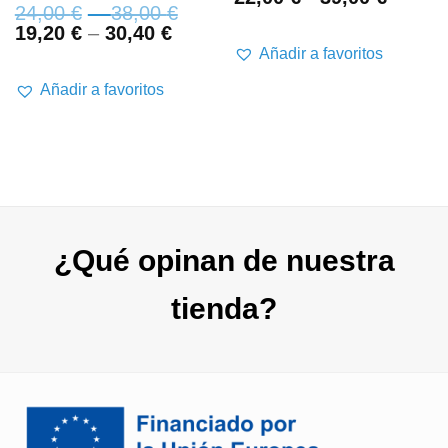
24,00
€
–
38,00
€
de
19,20
€
–
30,40
€
precios
o
desde
Añadir a favoritos
22,00 
os:
Añadir a favoritos
hasta
e
39,00 
 €
 €
¿Qué opinan de nuestra
tienda?