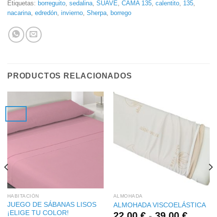
Etiquetas:
borreguito
,
sedalina
,
SUAVE
,
CAMA 135
,
calentito
,
135
,
nacarina
,
edredón
,
invierno
,
Sherpa
,
borrego
PRODUCTOS RELACIONADOS
HABITACIÓN
ALMOHADA
JUEGO DE SÁBANAS LISOS
ALMOHADA VISCOELÁSTICA
¡ELIGE TU COLOR!
Rango
22,00
€
-
39,00
€