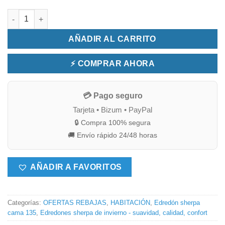
Edredón sherpa cama 135 cuadro blanco cantidad
AÑADIR AL CARRITO
⚡ COMPRAR AHORA
💳 Pago seguro
Tarjeta • Bizum • PayPal
🔒 Compra 100% segura
🚚 Envío rápido 24/48 horas
AÑADIR A FAVORITOS
Categorías:
OFERTAS REBAJAS
,
HABITACIÓN
,
Edredón sherpa
cama 135
,
Edredones sherpa de invierno - suavidad, calidad, confort