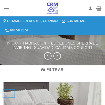
Saltar
al
contenido
ESTAMOS EN ATARFE, GRANADA
CONTACTAR
689 58 91 54
INICIO
/
HABITACIÓN
/
EDREDONES SHERPA DE
INVIERNO - SUAVIDAD, CALIDAD, CONFORT
FILTRAR