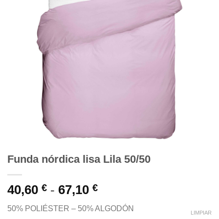
Funda nórdica lisa Lila 50/50
Rango
40,60
€
-
67,10
€
de
50% POLIÉSTER – 50% ALGODÓN
precios:
LIMPIAR