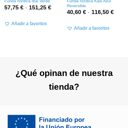
Funda nórdica Kalo Azul
Funda nórdica Ibai Verde
Reversible
go
Rango
57,75
€
-
151,25
€
Rang
40,60
€
-
116,50
€
de
de
ios:
precios:
preci
de
desde
Añadir a favoritos
desd
Añadir a favoritos
0 €
57,75 €
40,60
a
hasta
hasta
40 €
151,25 €
116,5
¿Qué opinan de nuestra
tienda?