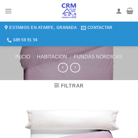
Saltar
al
contenido
ESTAMOS EN ATARFE, GRANADA
CONTACTAR
689 58 91 54
INICIO
/
HABITACIÓN
/
FUNDAS NÓRDICAS
FILTRAR