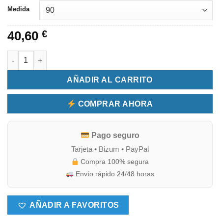
desde
Medida
40,60 €
hasta
40,60
€
67,10 €
Funda nórdica lisa Lila 50/50 cantidad
AÑADIR AL CARRITO
COMPRAR AHORA
Pago seguro
Tarjeta • Bizum • PayPal
Compra 100% segura
Envío rápido 24/48 horas
AÑADIR A FAVORITOS