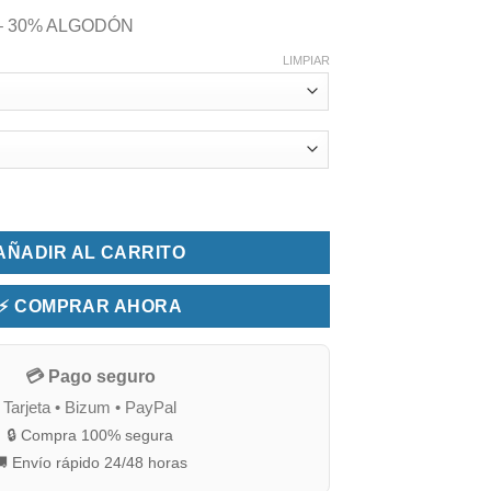
60,75 €
– 30% ALGODÓN
hasta
LIMPIAR
152,70 €
h Beig Reversible cantidad
AÑADIR AL CARRITO
⚡ COMPRAR AHORA
💳 Pago seguro
Tarjeta • Bizum • PayPal
🔒 Compra 100% segura
 Envío rápido 24/48 horas