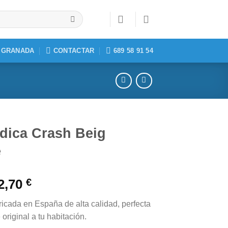
, GRANADA
CONTACTAR
689 58 91 54
dica Crash Beig
e
Rango
2,70
€
de
icada en España de alta calidad, perfecta
precios:
original a tu habitación.
desde