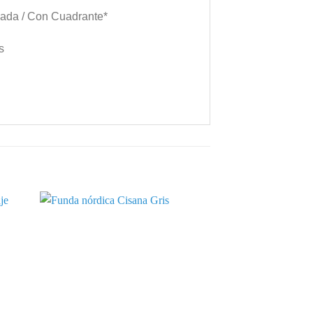
hada / Con Cuadrante*
s