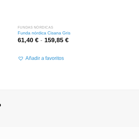
+
+
FUNDAS NÓRDICAS
FUNDAS NÓRDICAS
Funda nórdica Cisana Gris
Funda nórdica Anius
go
Rango
61,40
€
-
159,85
€
55,80
€
-
143
de
os:
precios:
e
desde
Añadir a favoritos
Añadir a favor
0 €
61,40 €
a
hasta
40 €
159,85 €
?