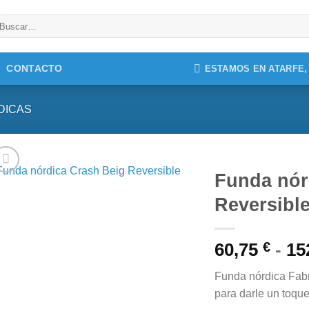
uscar
r:
CONTACTO
ESTAMOS EN ATARFE
DICAS
Funda nór
Reversibl
60,75
€
-
15
Funda nórdica Fabr
para darle un toque 