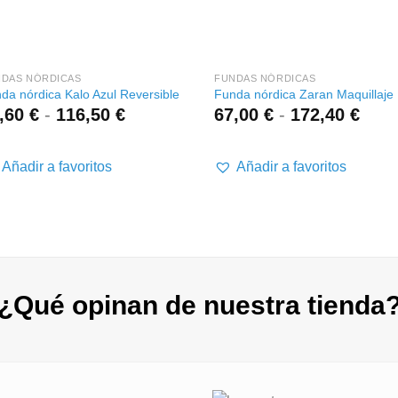
+
+
NDAS NÓRDICAS
FUNDAS NÓRDICAS
da nórdica Kalo Azul Reversible
Funda nórdica Zaran Maquillaje
Rango
Ran
,60
€
-
116,50
€
67,00
€
-
172,40
€
de
de
precios:
preci
desde
desd
Añadir a favoritos
Añadir a favoritos
40,60 €
67,0
hasta
hast
116,50 €
172,
¿Qué opinan de nuestra tienda