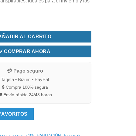
ranspirables, ideales para el invierno y los
oralina cama 105 Navidad cantidad
AÑADIR AL CARRITO
⚡ COMPRAR AHORA
💳 Pago seguro
Tarjeta • Bizum • PayPal
🔒 Compra 100% segura
 Envío rápido 24/48 horas
FAVORITOS
 coralina cama 105
,
HABITACIÓN
,
Juegos de