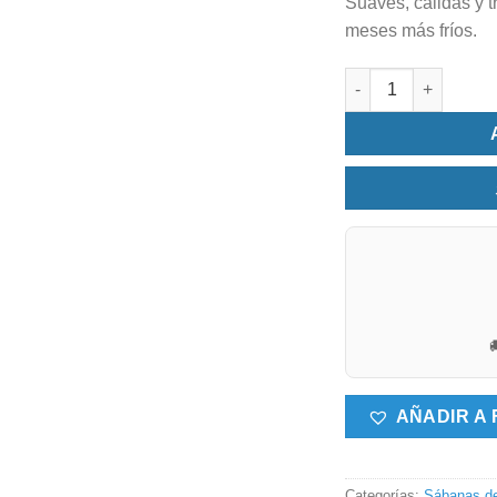
Suaves, cálidas y t
meses más fríos.
Juego de sábanas c

AÑADIR A 
Categorías:
Sábanas de