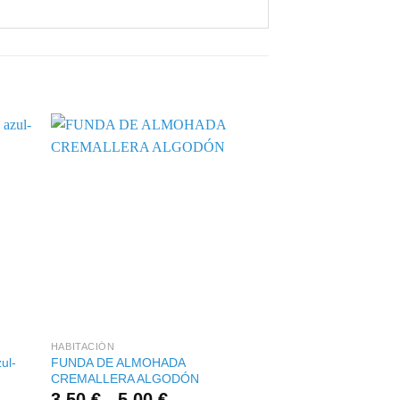
+
+
HABITACIÓN
ALMOHADA
ul-
FUNDA DE ALMOHADA
ALMOHADA PARA 
CREMALLERA ALGODÓN
(ALINEA LAS CADE
Rango
3,50
€
-
5,00
€
12,00
€