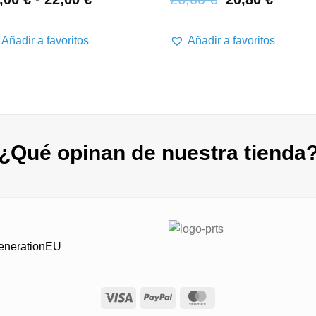
de
precios:
desde
Añadir a favoritos
Añadir a favoritos
16,00 €
hasta
22,00 €
¿Qué opinan de nuestra tienda
GenerationEU