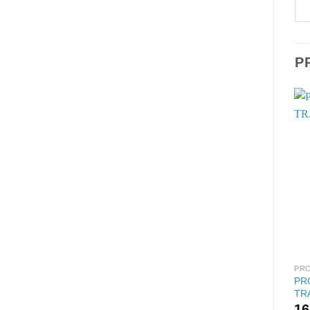
P
PR
PR
TR
16