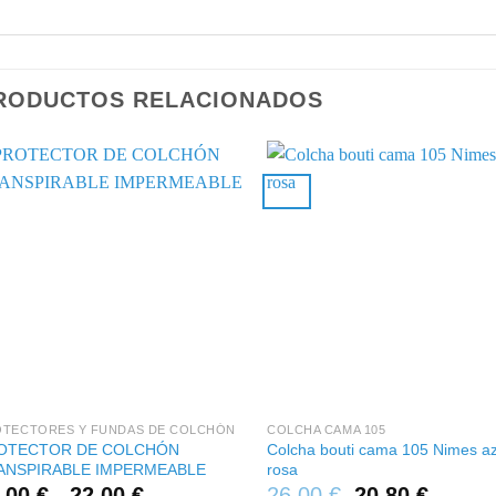
RODUCTOS RELACIONADOS
+
+
OTECTORES Y FUNDAS DE COLCHÓN
COLCHA CAMA 105
OTECTOR DE COLCHÓN
Colcha bouti cama 105 Nimes az
ANSPIRABLE IMPERMEABLE
rosa
Rango
,00
€
-
22,00
€
26,00
€
20,80
€