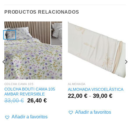
PRODUCTOS RELACIONADOS
COLCHA CAMA 105
ALMOHADA
COLCHA BOUTI CAMA 105
ALMOHADA VISCOELÁSTICA
AMBAR REVERSIBLE
Rango
22,00
€
-
39,00
€
33,00
€
26,40
€
de
precios
desde
Añadir a favoritos
Añadir a favoritos
22,00 
hasta