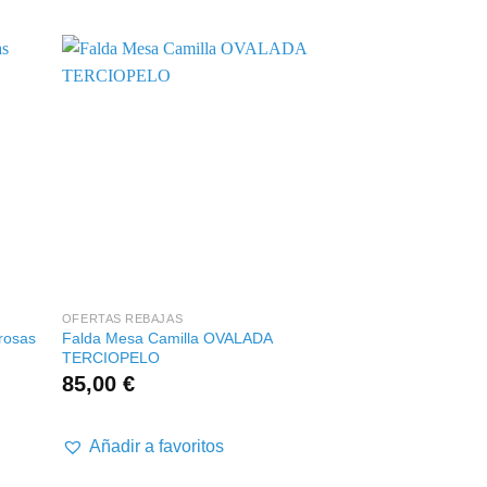
+
+
OFERTAS REBAJAS
COLCHA CAMA 90
rosas
Falda Mesa Camilla OVALADA
Colcha cama 90 y 1
TERCIOPELO
reversible verde/lin
85,00
€
8,00
€
Añadir a favoritos
Añadir a favor