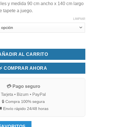
elles y medida 90 cm ancho x 140 cm largo
ye tapete a juego.
LIMPIAR
a tacto panel de abeja con 8 fuelles (90x140x73) cantidad
AÑADIR AL CARRITO
⚡ COMPRAR AHORA
💳 Pago seguro
Tarjeta • Bizum • PayPal
🔒 Compra 100% segura
 Envío rápido 24/48 horas
FAVORITOS