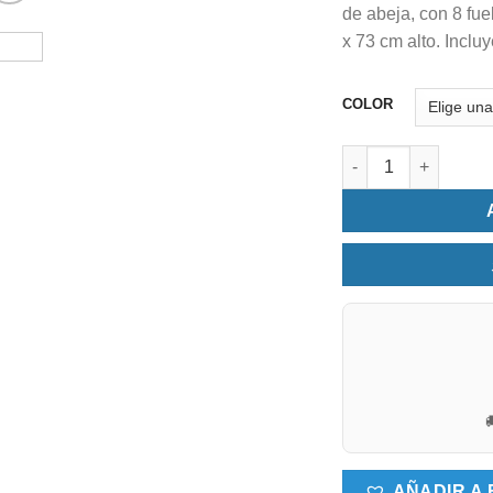
de abeja, con 8 fu
x 73 cm alto. Inclu
COLOR
Ropa de mesa camill

AÑADIR A 