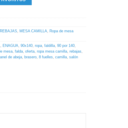
 REBAJAS
,
MESA CAMILLA
,
Ropa de mesa
A
,
ENAGUA
,
90x140
,
ropa
,
faldilla
,
90 por 140
,
de mesa
,
falda
,
oferta
,
ropa mesa camilla
,
rebajas
,
anel de abeja
,
brasero
,
8 fuelles
,
camilla
,
salón