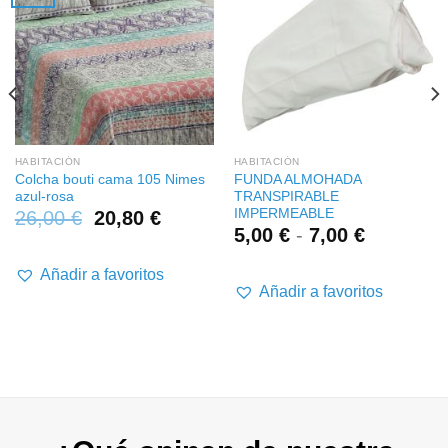
HABITACIÓN
HABITACIÓN
Colcha bouti cama 105 Nimes
FUNDA ALMOHADA
azul-rosa
TRANSPIRABLE
IMPERMEABLE
26,00
€
20,80
€
Rango
5,00
€
-
7,00
€
de
precios:
Añadir a favoritos
desde
Añadir a favoritos
5,00 €
hasta
7,00 €