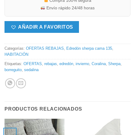
Compra 100% segura
Envío rápido 24/48 horas
AÑADIR A FAVORITOS
Categorías:
OFERTAS REBAJAS
,
Edredón sherpa cama 135
,
HABITACIÓN
Etiquetas:
OFERTAS
,
rebajas
,
edredón
,
invierno
,
Coralina
,
Sherpa
,
borreguito
,
sedalina
PRODUCTOS RELACIONADOS