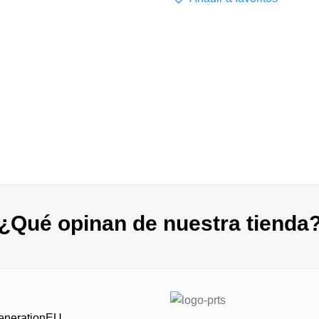
22,00 €
3,50 €
hasta
hasta
39,00 €
17,00 
¿Qué opinan de nuestra tienda
GenerationEU