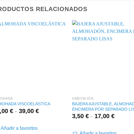
RODUCTOS RELACIONADOS
+
+
MOHADA
HABITACIÓN
BAJERA AJUSTABLE, ALMOHA
MOHADA VISCOELÁSTICA
ENCIMERA POR SEPARADO LI
Rango
,00
€
-
39,00
€
Rango
3,50
€
-
17,00
€
de
de
precios:
precios
desde
Añadir a favoritos
desde
Añadir a favoritos