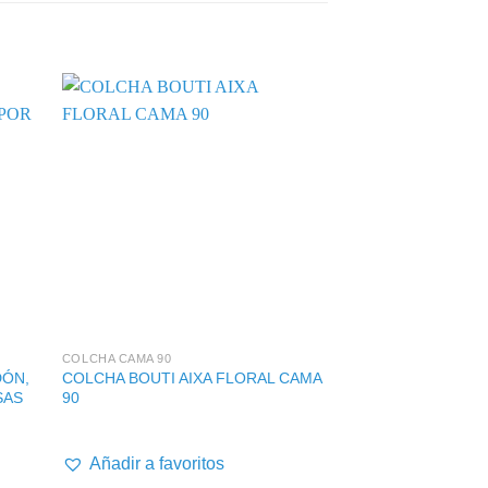
+
+
COLCHA CAMA 90
HABITACIÓN
DÓN,
COLCHA BOUTI AIXA FLORAL CAMA
FUNDA DE ALMOH
SAS
90
CREMALLERA AL
3,50
€
-
5,00
:
Añadir a favoritos
Añadir a favor