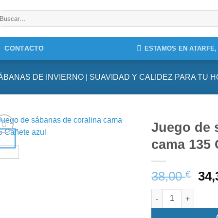
uscar
r:
CONTACTO
ESTAMOS EN ATARFE
ÁBANAS DE INVIERNO | SUAVIDAD Y CALIDEZ PARA TU 
Juego de 
cama 135 
38,00
€
34
Juego de sábanas d