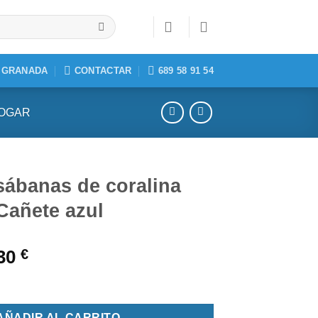
, GRANADA
CONTACTAR
689 58 91 54
HOGAR
sábanas de coralina
Cañete azul
,30
€
e coralina cama 135 Cañete azul cantidad
AÑADIR AL CARRITO