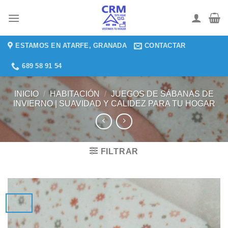
Saltar
al
contenido
ESTAMOS EN ATARFE, GRANADA
CONTACTAR
689 58 91 54
INICIO
/
HABITACIÓN
/
JUEGOS DE SÁBANAS DE
INVIERNO | SUAVIDAD Y CALIDEZ PARA TU HOGAR
FILTRAR