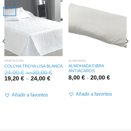
HABITACIÓN
ALMOHADA
ALMOHADA FIBRA
COLCHA TROYA LISA BLANCA
ANTIÁCAROS
24,00
€
–
30,00
€
Rango
8,00
€
-
20,00
€
19,20
€
–
24,00
€
de
precios:
desde
Añadir a favoritos
Añadir a favoritos
8,00 €
hasta
20,00 €